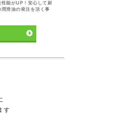
透性能がUP！安心して厨
の潤滑油の発注を頂く事
に
ます